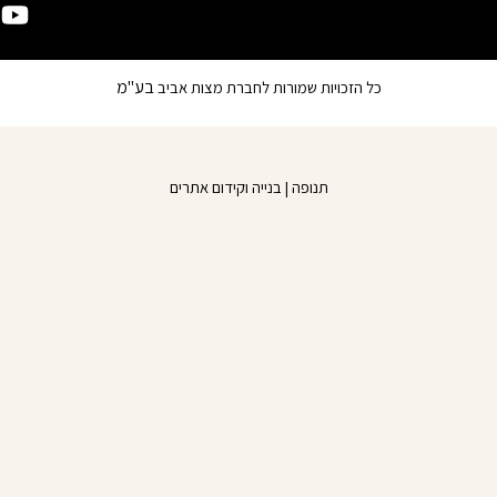
u
c
e
t
b
u
בע"מ
כל הזכויות שמורות לחברת מצות אביב
o
b
o
e
k
תנופה | בנייה וקידום אתרים