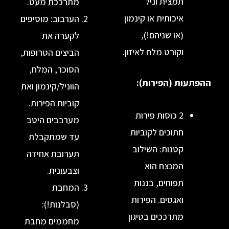
תמצית וניל
מתרככת מעט.
איכותית או קינמון
הערבוב: מוסיפים
(או שניהם!),
לקערה את
וקורט מלח לאיזון.
הביצים הטרופות,
הסוכר, המלח,
ת (הפירות):
הווניל/קינמון ואת
קוביות הפירות.
2 כוסות פירות
מערבבים היטב
חתוכים לקוביות
עד שמתקבלת
קטנות: השילוב
תערובת אחידה
המנצח הוא
וצבעונית.
תפוחים, בננות
המחבת
ואגסים. הפירות
(סבלנות!):
מתרככים בטיגון
מחממים מחבת