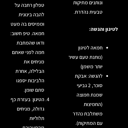
ונותנים מתיקות
טפלון רחבה על
טבעית נהדרת.
להבה בינונית
וממיסים בה מעט
והגשה:
חמאה. טיפ חשוב:
ודאו שהמחבת
חמאה לטיגון
חמה לפני שאתם
(נותנת טעם עשיר
מניחים את
יותר משמן)
הבלילה, אחרת
להגשה: אבקת
הלביבות יספגו
סוכר, 2 גביעי
סתם שומן.
שמנת חמוצה
הטיגון: בעזרת כף
(החמיצות
גדולה, מניחים
משתלבת נהדר
תלוליות
עם המתיקות).
מהתערובת