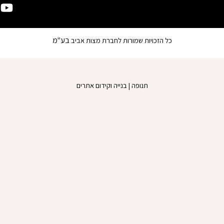
u
c
e
t
b
u
בע"מ
כל הזכויות שמורות לחברת מצות אביב
o
b
o
e
k
תנופה | בנייה וקידום אתרים