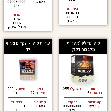
קיטו שף
096086000
928
כשרות:
בהשגחת
כשרות:
הרבנות
בהשגחת
הראשית
הרבנות
מגדל העמק
ודלס (אטריות
עוגיות קיטו – שקדים ואגוזי
בות דקל)
לוז
משקל:
255
כמות
משקל:
200
במארז:
12
גר'
:
ברקוד:
קטגוריה:
ברקוד:
096086000
קיטו שף
096086001
079
829