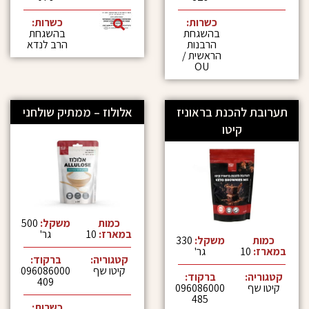
כשרות:
כשרות:
בהשגחת
בהשגחת
הרבנות
הרב לנדא
הראשית /
OU
להכנת בראוניז
אלולוז – ממתיק שולחני
קיטו
כמות
משקל:
500
במארז:
10
גר'
משקל:
330
גר'
קטגוריה:
ברקוד:
קיטו שף
096086000
:
ברקוד:
409
096086000
485
כשרות: