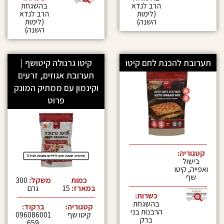
הרב לנדא
בהשגחת
(לימות
הרב לנדא
השנה)
(לימות
השנה)
הכנת לחם קיטו
קיטו גרנולה קיטושף |
תערובת אגוזים, זרעים
וקינמון עם ממתיק המונק
פרוט
:
טו
כמות
משקל:
300
במארז:
15
גרם
כשרות:
בהשגחת
קטגוריה:
ברקוד:
הרבנות בני
קיטו שף
096086001
ברק
659