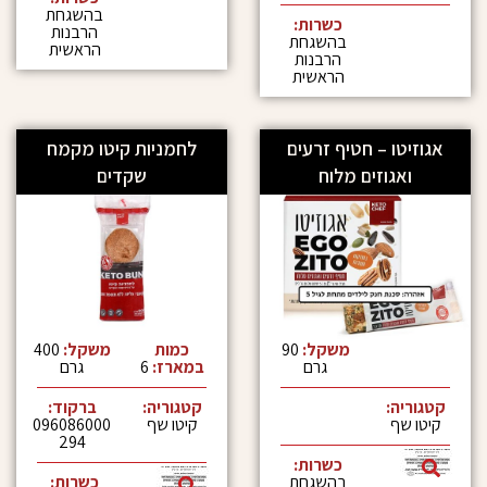
בהשגחת
כשרות:
הרבנות
בהשגחת
הראשית
הרבנות
הראשית
 – חטיף זרעים
לחמניות קיטו מקמח
וזים מלוח
שקדים
משקל:
90
כמות
משקל:
400
גרם
במארז:
6
גרם
:
קטגוריה:
ברקוד:
קיטו שף
096086000
294
כשרות:
בהשגחת
כשרות: