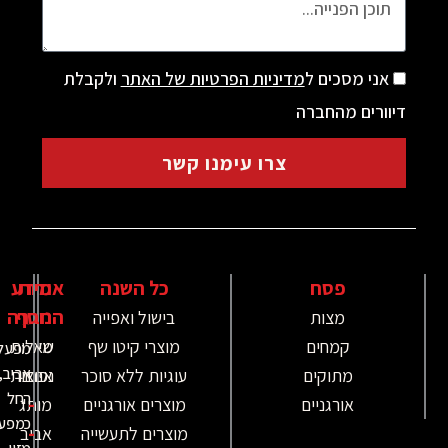
מסכים ל
מדיניות הפרטיות של האתר
ולקבלת
ם מהחברה
צרו עימנו קשר
פסח
כל השנה
אודות
מידע
נוסף
החברה
מצות
בישול ואפייה
קמחים
מוצרי קיטו שף
מי
שאלות
מפעל
אביב,
מתוקים
עוגיות ללא סוכר
אנחנו
נפוצות
החל
-
אורגניים
מוצרים אורגניים
מותג
כמפעל
-
מוצרים לתעשייה
אביב