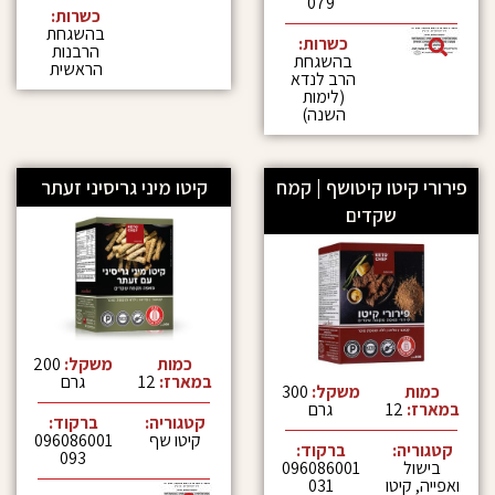
079
כשרות:
בהשגחת
כשרות:
הרבנות
בהשגחת
הראשית
הרב לנדא
(לימות
השנה)
טו קיטושף | קמח
קיטו מיני גריסיני זעתר
שקדים
כמות
משקל:
200
במארז:
12
גרם
משקל:
300
גרם
קטגוריה:
ברקוד:
קיטו שף
096086001
:
ברקוד:
093
096086001
טו
031