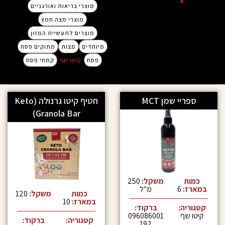
מוצרי בריאות ואורגניים
מוצרי מצה חמץ
מוצרים לתעשיית המזון
מיוחדים
מצות
מתוקים פסח
פסח
קיטו שף
קמחי פסח
שמן MCT
חטיף קיטו גרנולה (Keto
Granola Bar)
משקל:
250
מ"ל
כמות
משקל:
120
במארז:
10
:
ברקוד:
096086001
קטגוריה:
ברקוד:
192