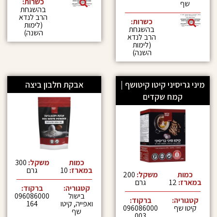
כשרות:
בהשגחת
הרב לנדא
כשרות:
(לימות
בהשגחת
השנה)
הרב לנדא
(לימות
השנה)
ני קיטו קיטושף |
אבקת חלבון ביצה
ח שקדים
כמות
משקל:
300
במארז:
10
גרם
משקל:
200
גרם
קטגוריה:
ברקוד:
בישול
096086000
:
ברקוד:
ואפייה
,
קיטו
164
096086000
שף
003