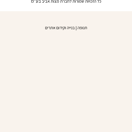
בע"מ
כל הזכויות שמורות לחברת מצות אביב
o
b
o
e
k
תנופה | בנייה וקידום אתרים