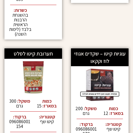
כשרות:
בהשגחת
הרבנות
הראשית
בלבד (לימות
השנה)
טו – שקדים אגוזי
תערובת קיטו לסלט
וז וקקאו
כמות
משקל:
300
במארז:
15
גרם
משקל:
200
גרם
קטגוריה:
ברקוד:
קיטו שף
096086001
:
ברקוד:
154
096086001