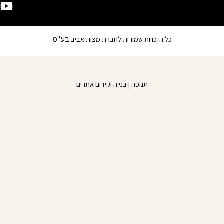
u
c
e
t
b
u
בע"מ
כל הזכויות שמורות לחברת מצות אביב
o
b
o
e
k
תנופה | בנייה וקידום אתרים