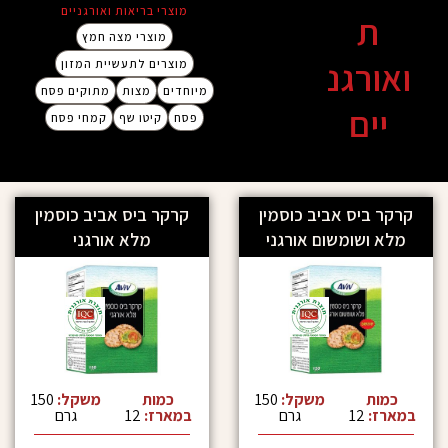
מוצרי בריאות ואורגניים
מוצרי מצה חמץ
גנ
מוצרים לתעשיית המזון
מיוחדים
מצות
מתוקים פסח
ם
פסח
קיטו שף
קמחי פסח
ס אביב כוסמין
קרקר ביס אביב כוסמין
ומשום אורגני
מלא אורגני
משקל:
150
כמות
משקל:
150
גרם
במארז:
12
גרם