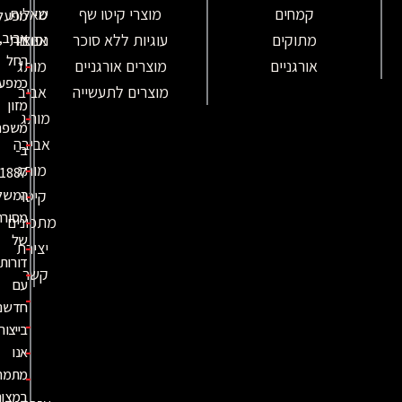
קמחים
מוצרי קיטו שף
מי
שאלות
מפעל
אביב,
מתוקים
עוגיות ללא סוכר
אנחנו
נפוצות
החל
-
אורגניים
מוצרים אורגניים
מותג
כמפעל
-
מוצרים לתעשייה
אביב
מזון
-
מותג
משפחתי
-
אביבה
ב-
-
מותג
,
1887
-
קיטו
המשלב
מסורת
-
מתכונים
של
-
יצירת
דורות
-
קשר
עם
-
חדשנות
-
בייצור.
-
אנו
מתמחים
-
במצות