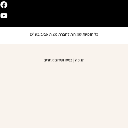
Y
F
o
a
u
c
e
t
b
u
בע"מ
כל הזכויות שמורות לחברת מצות אביב
o
b
o
e
k
תנופה | בנייה וקידום אתרים