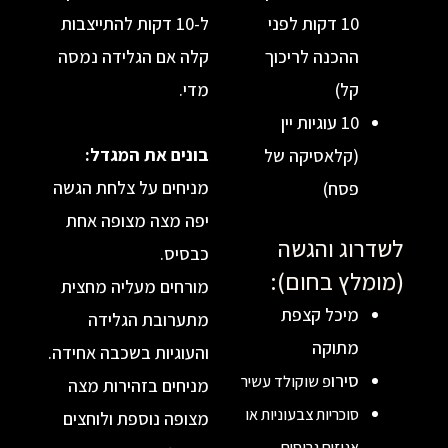
10 דקות לפני
ל-10 דקות להתייצבות
ההכנה לריכוך
קלה אם הגלידה נמסה
קל)
מדי.
10 עוגיות יין
בונים את המגדל:
(קלאסיקה של
מניחים על צלחת הגשה
פסח)
יפה מצה מצופה אחת
ג והגשה
כבסיס.
ץ בחום):
מורחים מעליה מחצית
מיכל קצפת
מתערובת הגלידה
מתוקה
והעוגיות בשכבה אחידה.
סירו
פ שוקולד עשיר
מניחים בזהירות מצה
סוכריות צבעוניות או
מצופה נוספת ולוחצים
אגוזים גרוסים