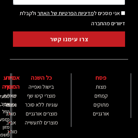
מסכים ל
מדיניות הפרטיות של האתר
ולקבלת
ם מהחברה
צרו עימנו קשר
פסח
כל השנה
אודות
מידע
נוסף
החברה
מצות
בישול ואפייה
קמחים
מוצרי קיטו שף
מי
שאלות
מפעל
אביב,
מתוקים
עוגיות ללא סוכר
אנחנו
נפוצות
החל
-
אורגניים
מוצרים אורגניים
מותג
כמפעל
-
מוצרים לתעשייה
אביב
מזון
-
מותג
משפחתי