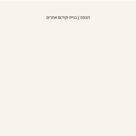
o
e
k
תנופה | בנייה וקידום אתרים