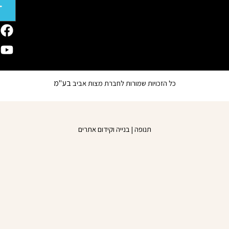
ב
WOLT
Y
F
o
a
u
c
e
t
b
u
בע"מ
כל הזכויות שמורות לחברת מצות אביב
o
b
o
e
k
תנופה | בנייה וקידום אתרים