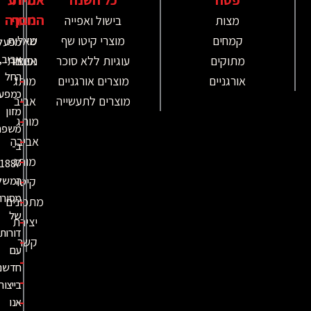
נוסף
החברה
מצות
בישול ואפייה
קמחים
מוצרי קיטו שף
מי
שאלות
מפעל
אביב,
מתוקים
עוגיות ללא סוכר
אנחנו
נפוצות
החל
-
אורגניים
מוצרים אורגניים
מותג
כמפעל
-
מוצרים לתעשייה
אביב
מזון
-
מותג
משפחתי
-
אביבה
ב-
-
מותג
,
1887
-
קיטו
המשלב
מסורת
-
מתכונים
של
-
יצירת
דורות
-
קשר
עם
-
חדשנות
-
בייצור.
-
אנו