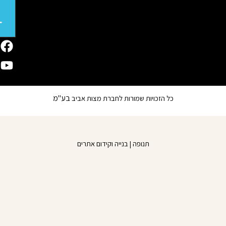
אותנו
ב
WOLT
Y
F
o
a
u
c
e
t
b
u
בע"מ
כל הזכויות שמורות לחברת מצות אביב
o
b
o
e
k
תנופה | בנייה וקידום אתרים