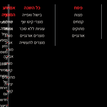
פסח
כל השנה
אודות
מידע
נוסף
החברה
מצות
בישול ואפייה
קמחים
מוצרי קיטו שף
מי
שאלות
מפעל
אביב,
מתוקים
עוגיות ללא סוכר
אנחנו
נפוצות
החל
-
אורגניים
מוצרים אורגניים
מותג
כמפעל
-
מוצרים לתעשייה
אביב
מזון
-
מותג
משפחתי
-
אביבה
ב-
-
מותג
,
1887
-
קיטו
המשלב
מסורת
-
מתכונים
של
-
יצירת
דורות
-
קשר
עם
-
חדשנות
-
בייצור.